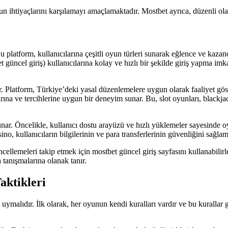
un ihtiyaçlarını karşılamayı amaçlamaktadır. Mostbet ayrıca, düzenli ola
platform, kullanıcılarına çeşitli oyun türleri sunarak eğlence ve kazanç
t güncel giriş) kullanıcılarına kolay ve hızlı bir şekilde giriş yapma im
 Platform, Türkiye’deki yasal düzenlemelere uygun olarak faaliyet göster
larına ve tercihlerine uygun bir deneyim sunar. Bu, slot oyunları, blackj
 sunar. Öncelikle, kullanıcı dostu arayüzü ve hızlı yüklemeler sayesinde o
, kullanıcıların bilgilerinin ve para transferlerinin güvenliğini sağlam
lemeleri takip etmek için mostbet güncel giriş sayfasını kullanabilirle
a tanışmalarına olanak tanır.
aktikleri
e uymalıdır. İlk olarak, her oyunun kendi kuralları vardır ve bu kurallar 