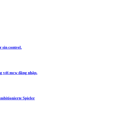
 sin control.
ng với mcw đăng nhập.
ambitionierte Spieler