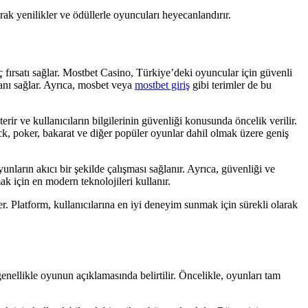
rak yenilikler ve ödüllerle oyuncuları heyecanlandırır.
 fırsatı sağlar. Mostbet Casino, Türkiye’deki oyuncular için güvenli
kanı sağlar. Ayrıca, mosbet veya
mostbet giriş
gibi terimler de bu
ir ve kullanıcıların bilgilerinin güvenliği konusunda öncelik verilir.
ack, poker, bakarat ve diğer popüler oyunlar dahil olmak üzere geniş
yunların akıcı bir şekilde çalışması sağlanır. Ayrıca, güvenliği ve
ak için en modern teknolojileri kullanır.
r. Platform, kullanıcılarına en iyi deneyim sunmak için sürekli olarak
genellikle oyunun açıklamasında belirtilir. Öncelikle, oyunları tam