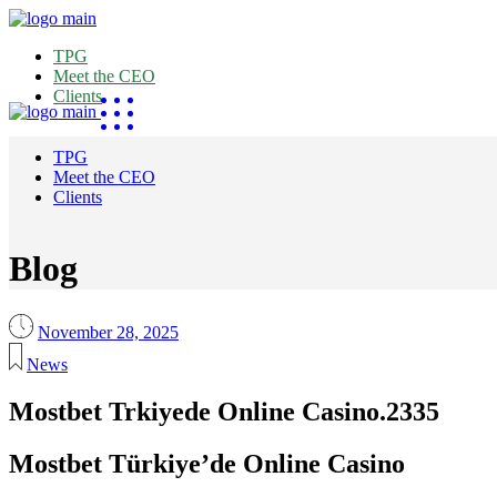
TPG
Meet the CEO
Clients
TPG
Meet the CEO
Clients
Blog
November 28, 2025
News
Mostbet Trkiyede Online Casino.2335
Mostbet Türkiye’de Online Casino