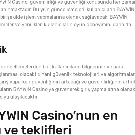
YWİN Casino, güvenilirliği ve güvenliği konusunda her zama
tanınmaktadır. Bu yılın güncellemeleri, kullanıcıların BAYWİN
y bir şekilde işlem yapmalarına olanak sağlayacak. BAYWİN
emeler ve yenilikler, kullanıcıların oyun deneyimini daha da
ik
üncellemelerden biri, kullanıcıların bilgilerinin ve para
şlenmesi olacaktır. Yeni güvenlik teknolojileri ve algoritmalar
iriş yaparken güvenliğinin artacağı ve güvenilirliğinin artırı
cıların BAYWİN Casino’ya güvenerek giriş yapmalarına olanak
ıya ulaşılacaktır.
BAYWIN Casino’nun en
ve teklifleri