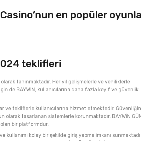
 Casino’nun en popüler oyunla
24 teklifleri
larak tanınmaktadır. Her yıl gelişmelerle ve yeniliklerle
 için de BAYWİN, kullanıcılarına daha fazla keyif ve güvenlik
 ve tekliflerle kullanıcılarına hizmet etmektedir. Güvenliğin
un olarak tasarlanan sistemlerle korunmaktadır. BAYWİN G
 olan bir platformdur.
ve kullanımı kolay bir şekilde giriş yapma imkanı sunmaktadır