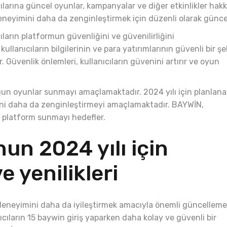
arına güncel oyunlar, kampanyalar ve diğer etkinlikler hak
 deneyimini daha da zenginleştirmek için düzenli olarak güncel
arın platformun güvenliğini ve güvenilirliğini
llanıcıların bilgilerinin ve para yatırımlarının güvenli bir şe
 Güvenlik önlemleri, kullanıcıların güvenini artırır ve oyun
gun oyunlar sunmayı amaçlamaktadır. 2024 yılı için planlan
ini daha da zenginleştirmeyi amaçlamaktadır. BAYWİN,
li platform sunmayı hedefler.
un 2024 yılı için
e yenilikleri
 deneyimini daha da iyileştirmek amacıyla önemli güncelleme
ıcıların 15 baywin giriş yaparken daha kolay ve güvenli bir