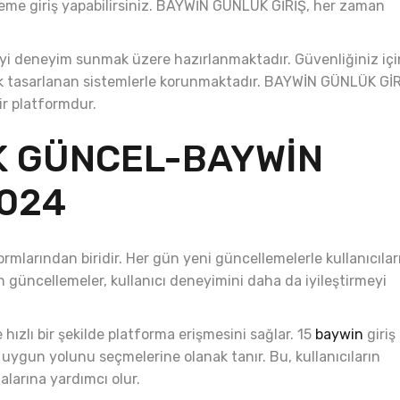
isteme giriş yapabilirsiniz. BAYWİN GÜNLÜK GİRİŞ, her zaman
n iyi deneyim sunmak üzere hazırlanmaktadır. Güvenliğiniz içi
 tasarlanan sistemlerle korunmaktadır. BAYWİN GÜNLÜK GİR
ir platformdur.
K GÜNCEL-BAYWİN
2024
rmlarından biridir. Her gün yeni güncellemelerle kullanıcılar
an güncellemeler, kullanıcı deneyimini daha da iyileştirmeyi
 hızlı bir şekilde platforma erişmesini sağlar. 15
baywin
giriş
n uygun yolunu seçmelerine olanak tanır. Bu, kullanıcıların
alarına yardımcı olur.