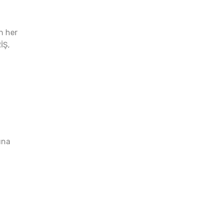
n her
İŞ,
ına