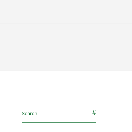
Search
for: