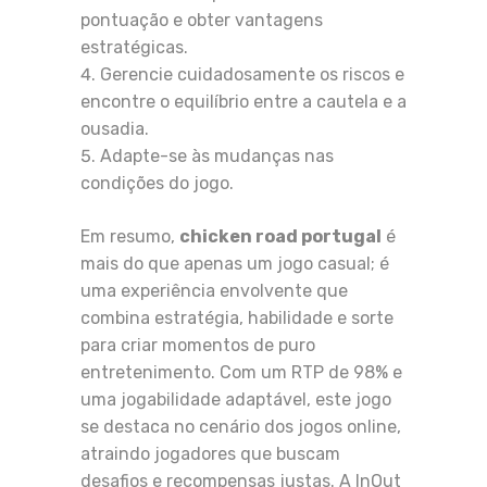
pontuação e obter vantagens
estratégicas.
Gerencie cuidadosamente os riscos e
encontre o equilíbrio entre a cautela e a
ousadia.
Adapte-se às mudanças nas
condições do jogo.
Em resumo,
chicken road portugal
é
mais do que apenas um jogo casual; é
uma experiência envolvente que
combina estratégia, habilidade e sorte
para criar momentos de puro
entretenimento. Com um RTP de 98% e
uma jogabilidade adaptável, este jogo
se destaca no cenário dos jogos online,
atraindo jogadores que buscam
desafios e recompensas justas. A InOut