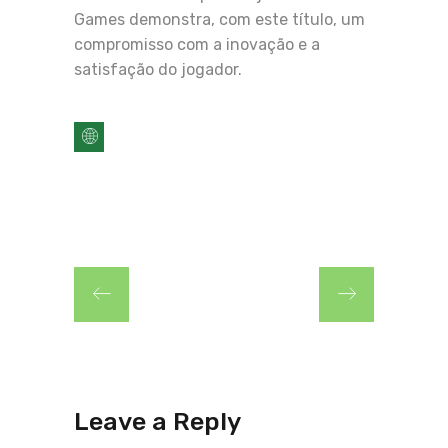
Games demonstra, com este título, um
compromisso com a inovação e a
satisfação do jogador.
Leave a Reply