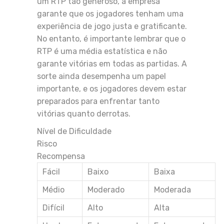
um RTP tão generoso, a empresa
garante que os jogadores tenham uma
experiência de jogo justa e gratificante.
No entanto, é importante lembrar que o
RTP é uma média estatística e não
garante vitórias em todas as partidas. A
sorte ainda desempenha um papel
importante, e os jogadores devem estar
preparados para enfrentar tanto
vitórias quanto derrotas.
Nível de Dificuldade
Risco
Recompensa
Fácil
Baixo
Baixa
Médio
Moderado
Moderada
Difícil
Alto
Alta