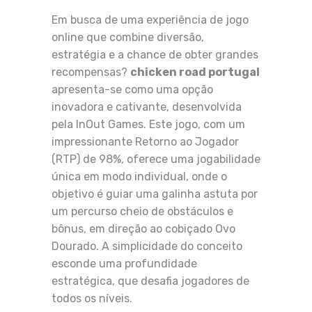
Em busca de uma experiência de jogo
online que combine diversão,
estratégia e a chance de obter grandes
recompensas?
chicken road portugal
apresenta-se como uma opção
inovadora e cativante, desenvolvida
pela InOut Games. Este jogo, com um
impressionante Retorno ao Jogador
(RTP) de 98%, oferece uma jogabilidade
única em modo individual, onde o
objetivo é guiar uma galinha astuta por
um percurso cheio de obstáculos e
bônus, em direção ao cobiçado Ovo
Dourado. A simplicidade do conceito
esconde uma profundidade
estratégica, que desafia jogadores de
todos os níveis.