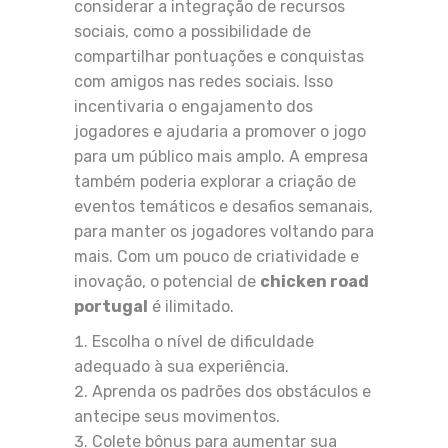
considerar a integração de recursos
sociais, como a possibilidade de
compartilhar pontuações e conquistas
com amigos nas redes sociais. Isso
incentivaria o engajamento dos
jogadores e ajudaria a promover o jogo
para um público mais amplo. A empresa
também poderia explorar a criação de
eventos temáticos e desafios semanais,
para manter os jogadores voltando para
mais. Com um pouco de criatividade e
inovação, o potencial de
chicken road
portugal
é ilimitado.
Escolha o nível de dificuldade
adequado à sua experiência.
Aprenda os padrões dos obstáculos e
antecipe seus movimentos.
Colete bônus para aumentar sua