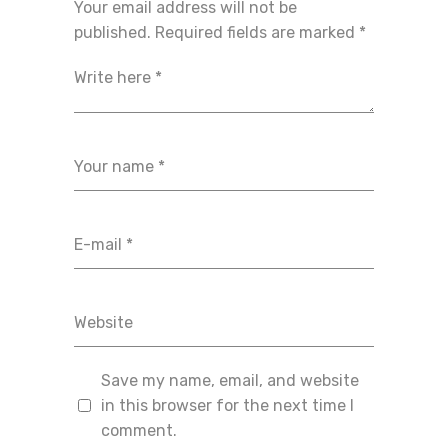
Your email address will not be
published.
Required fields are marked
*
Save my name, email, and website
in this browser for the next time I
comment.