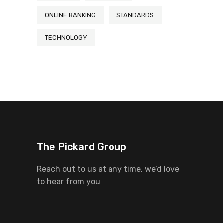
ONLINE BANKING
STANDARDS
TECHNOLOGY
The Pickard Group
Reach out to us at any time, we’d love
to hear from you