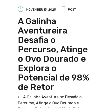
NOVEMBER 15, 2025
POST
A Galinha
Aventureira
Desafia o
Percurso, Atinge
o Ovo Dourado e
Explora o
Potencial de 98%
de Retor
A Galinha Aventureira: Desafia o
Percurso, Atinge o Ovo Dourado e