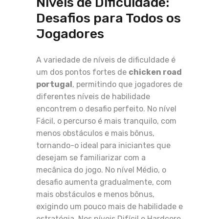
Níveis de Dificuldade:
Desafios para Todos os
Jogadores
A variedade de níveis de dificuldade é
um dos pontos fortes de
chicken road
portugal
, permitindo que jogadores de
diferentes níveis de habilidade
encontrem o desafio perfeito. No nível
Fácil, o percurso é mais tranquilo, com
menos obstáculos e mais bônus,
tornando-o ideal para iniciantes que
desejam se familiarizar com a
mecânica do jogo. No nível Médio, o
desafio aumenta gradualmente, com
mais obstáculos e menos bônus,
exigindo um pouco mais de habilidade e
estratégia. Nos níveis Difícil e Hardcore,