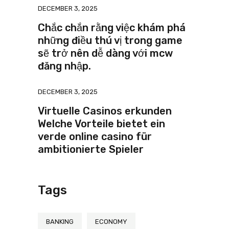
DECEMBER 3, 2025
Chắc chắn rằng việc khám phá
những điều thú vị trong game
sẽ trở nên dễ dàng với mcw
đăng nhập.
DECEMBER 3, 2025
Virtuelle Casinos erkunden
Welche Vorteile bietet ein
verde online casino für
ambitionierte Spieler
Tags
BANKING
ECONOMY