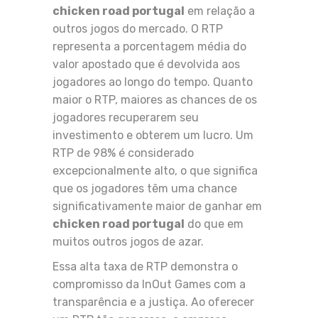
chicken road portugal
em relação a
outros jogos do mercado. O RTP
representa a porcentagem média do
valor apostado que é devolvida aos
jogadores ao longo do tempo. Quanto
maior o RTP, maiores as chances de os
jogadores recuperarem seu
investimento e obterem um lucro. Um
RTP de 98% é considerado
excepcionalmente alto, o que significa
que os jogadores têm uma chance
significativamente maior de ganhar em
chicken road portugal
do que em
muitos outros jogos de azar.
Essa alta taxa de RTP demonstra o
compromisso da InOut Games com a
transparência e a justiça. Ao oferecer