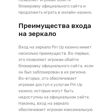
блокировку официального сайта и
продолжить играть в онлайн-казино.
Преимущества входа
на зеркало
Вход на зеркало Pin Up казино имеет
несколько преимуществ. Во-первых,
это позволяет игрокам обойти
блокировку официального сайта, если
он был заблокирован в их регионе.
Во-вторых, это обеспечивает
игрокам доступ к услугам Pin Up
казино, которые могут быть
недоступны на официальном сайте.
Наконец, вход на зеркало
обеспечивает игрокам максимальную