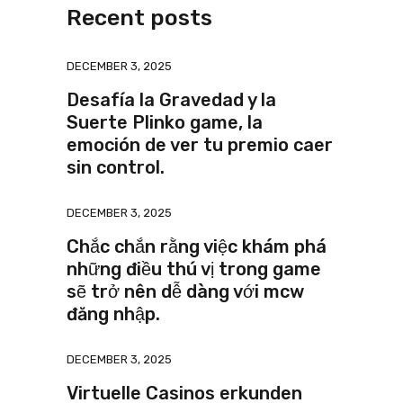
Recent posts
DECEMBER 3, 2025
Desafía la Gravedad y la
Suerte Plinko game, la
emoción de ver tu premio caer
sin control.
DECEMBER 3, 2025
Chắc chắn rằng việc khám phá
những điều thú vị trong game
sẽ trở nên dễ dàng với mcw
đăng nhập.
DECEMBER 3, 2025
Virtuelle Casinos erkunden