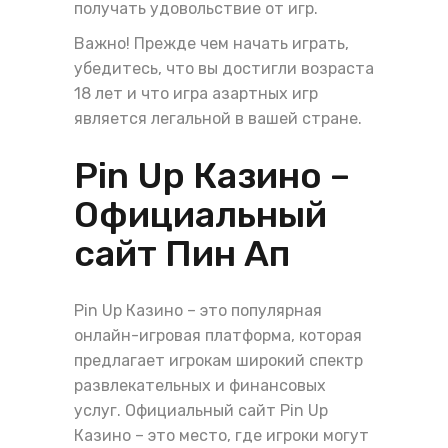
получать удовольствие от игр.
Важно! Прежде чем начать играть,
убедитесь, что вы достигли возраста
18 лет и что игра азартных игр
является легальной в вашей стране.
Pin Up Казино –
Официальный
сайт Пин Ап
Pin Up Казино – это популярная
онлайн-игровая платформа, которая
предлагает игрокам широкий спектр
развлекательных и финансовых
услуг. Официальный сайт Pin Up
Казино – это место, где игроки могут