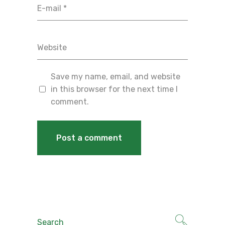
Save my name, email, and website
in this browser for the next time I
comment.
Search