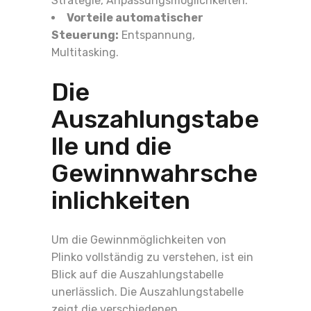
Strategie, Anpassungsmöglichkeiten.
Vorteile automatischer
Steuerung:
Entspannung,
Multitasking.
Die
Auszahlungstabe
lle und die
Gewinnwahrsche
inlichkeiten
Um die Gewinnmöglichkeiten von
Plinko vollständig zu verstehen, ist ein
Blick auf die Auszahlungstabelle
unerlässlich. Die Auszahlungstabelle
zeigt die verschiedenen