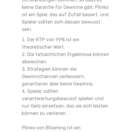
keine Garantie für Gewinne gibt. Plinko
ist ein Spiel, das auf Zufall basiert, und
Spieler sollten sich dessen bewusst
sein.
Der RTP von 99% ist ein
theoretischer Wert.
Die tatsächlichen Ergebnisse können
abweichen.
Strategien können die
Gewinnchancen verbessern,
garantieren aber keine Gewinne.
Spieler sollten
verantwortungsbewusst spielen und
nur Geld einsetzen, das sie sich leisten
können zu verlieren.
Plinko von BGaming ist ein