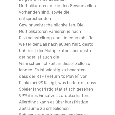
Multiplikatoren, die in den Gewinnzellen
vorhanden sind, sowie die
entsprechenden
Gewinnwahrscheinlichkeiten. Die
Multiplikatoren variieren je nach
Risikoeinstellung und Linienanzahl. Je
weiter der Ball nach außen fällt, desto
höher ist der Multiplikator, aber desto
geringer ist auch die
Wahrscheinlichkeit, in dieser Zelle zu
landen. Es ist wichtig zu beachten,
dass der RTP (Return to Player) von
Plinko bei 99% liegt, was bedeutet, dass
Spieler langfristig statistisch gesehen
99% ihres Einsatzes zurückerhalten.
Allerdings kann es über kurzfristige
Zeiträume zu erheblichen
Schwankungen kommen, so dass es