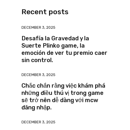
Recent posts
DECEMBER 3, 2025
Desafía la Gravedad y la
Suerte Plinko game, la
emoción de ver tu premio caer
sin control.
DECEMBER 3, 2025
Chắc chắn rằng việc khám phá
những điều thú vị trong game
sẽ trở nên dễ dàng với mcw
đăng nhập.
DECEMBER 3, 2025