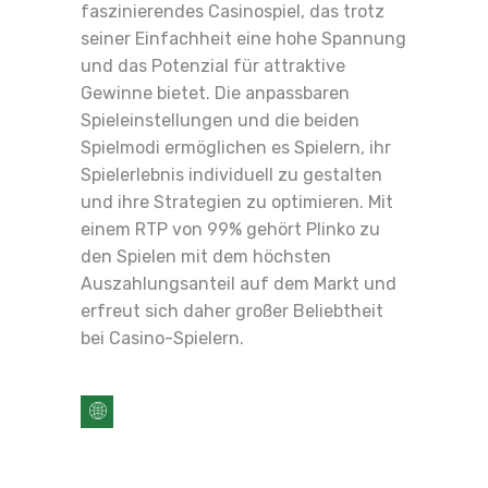
faszinierendes Casinospiel, das trotz
seiner Einfachheit eine hohe Spannung
und das Potenzial für attraktive
Gewinne bietet. Die anpassbaren
Spieleinstellungen und die beiden
Spielmodi ermöglichen es Spielern, ihr
Spielerlebnis individuell zu gestalten
und ihre Strategien zu optimieren. Mit
einem RTP von 99% gehört Plinko zu
den Spielen mit dem höchsten
Auszahlungsanteil auf dem Markt und
erfreut sich daher großer Beliebtheit
bei Casino-Spielern.