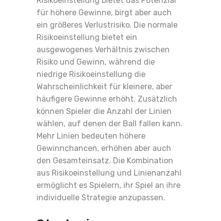
Risikoeinstellung bietet das Potenzial
für höhere Gewinne, birgt aber auch
ein größeres Verlustrisiko. Die normale
Risikoeinstellung bietet ein
ausgewogenes Verhältnis zwischen
Risiko und Gewinn, während die
niedrige Risikoeinstellung die
Wahrscheinlichkeit für kleinere, aber
häufigere Gewinne erhöht. Zusätzlich
können Spieler die Anzahl der Linien
wählen, auf denen der Ball fallen kann.
Mehr Linien bedeuten höhere
Gewinnchancen, erhöhen aber auch
den Gesamteinsatz. Die Kombination
aus Risikoeinstellung und Linienanzahl
ermöglicht es Spielern, ihr Spiel an ihre
individuelle Strategie anzupassen.