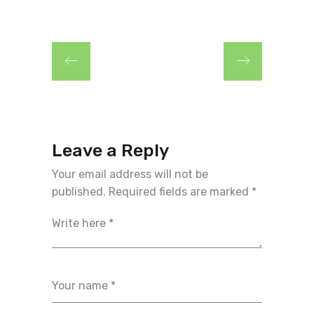
Leave a Reply
Your email address will not be
published.
Required fields are marked
*