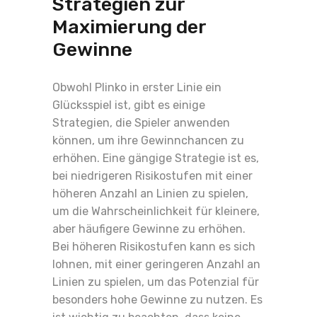
Strategien zur
Maximierung der
Gewinne
Obwohl Plinko in erster Linie ein
Glücksspiel ist, gibt es einige
Strategien, die Spieler anwenden
können, um ihre Gewinnchancen zu
erhöhen. Eine gängige Strategie ist es,
bei niedrigeren Risikostufen mit einer
höheren Anzahl an Linien zu spielen,
um die Wahrscheinlichkeit für kleinere,
aber häufigere Gewinne zu erhöhen.
Bei höheren Risikostufen kann es sich
lohnen, mit einer geringeren Anzahl an
Linien zu spielen, um das Potenzial für
besonders hohe Gewinne zu nutzen. Es