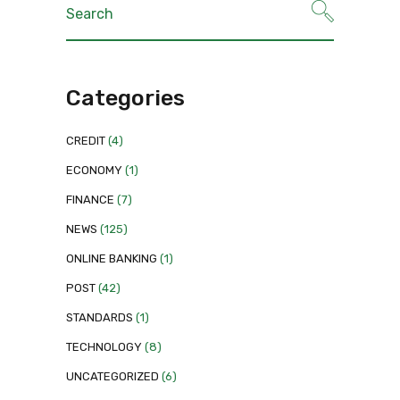
Search
for:
Categories
CREDIT
(4)
ECONOMY
(1)
FINANCE
(7)
NEWS
(125)
ONLINE BANKING
(1)
POST
(42)
STANDARDS
(1)
TECHNOLOGY
(8)
UNCATEGORIZED
(6)