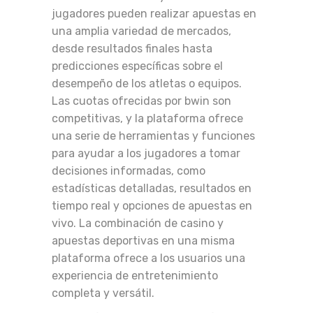
jugadores pueden realizar apuestas en
una amplia variedad de mercados,
desde resultados finales hasta
predicciones específicas sobre el
desempeño de los atletas o equipos.
Las cuotas ofrecidas por bwin son
competitivas, y la plataforma ofrece
una serie de herramientas y funciones
para ayudar a los jugadores a tomar
decisiones informadas, como
estadísticas detalladas, resultados en
tiempo real y opciones de apuestas en
vivo. La combinación de casino y
apuestas deportivas en una misma
plataforma ofrece a los usuarios una
experiencia de entretenimiento
completa y versátil.