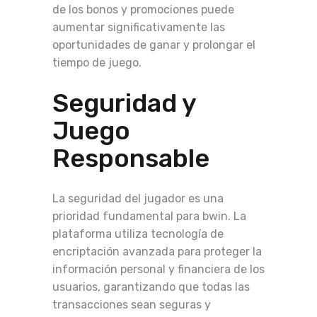
de los bonos y promociones puede
aumentar significativamente las
oportunidades de ganar y prolongar el
tiempo de juego.
Seguridad y
Juego
Responsable
La seguridad del jugador es una
prioridad fundamental para bwin. La
plataforma utiliza tecnología de
encriptación avanzada para proteger la
información personal y financiera de los
usuarios, garantizando que todas las
transacciones sean seguras y