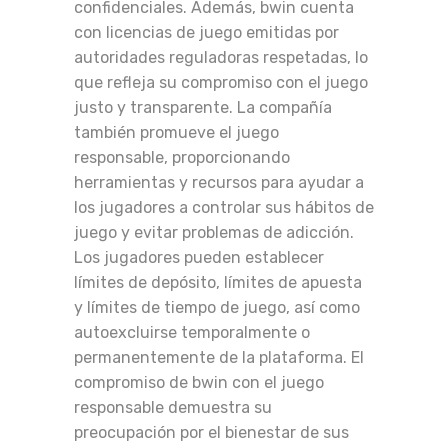
confidenciales. Además, bwin cuenta
con licencias de juego emitidas por
autoridades reguladoras respetadas, lo
que refleja su compromiso con el juego
justo y transparente. La compañía
también promueve el juego
responsable, proporcionando
herramientas y recursos para ayudar a
los jugadores a controlar sus hábitos de
juego y evitar problemas de adicción.
Los jugadores pueden establecer
límites de depósito, límites de apuesta
y límites de tiempo de juego, así como
autoexcluirse temporalmente o
permanentemente de la plataforma. El
compromiso de bwin con el juego
responsable demuestra su
preocupación por el bienestar de sus