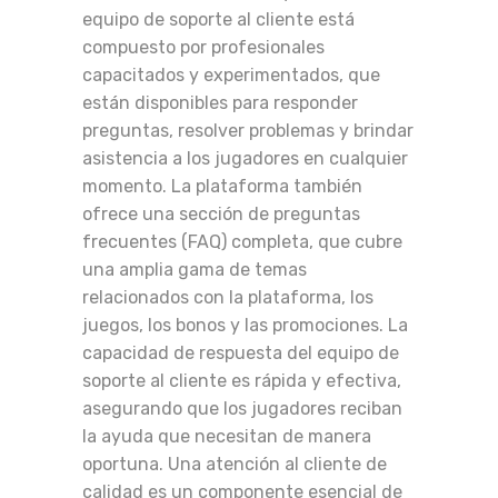
equipo de soporte al cliente está
compuesto por profesionales
capacitados y experimentados, que
están disponibles para responder
preguntas, resolver problemas y brindar
asistencia a los jugadores en cualquier
momento. La plataforma también
ofrece una sección de preguntas
frecuentes (FAQ) completa, que cubre
una amplia gama de temas
relacionados con la plataforma, los
juegos, los bonos y las promociones. La
capacidad de respuesta del equipo de
soporte al cliente es rápida y efectiva,
asegurando que los jugadores reciban
la ayuda que necesitan de manera
oportuna. Una atención al cliente de
calidad es un componente esencial de