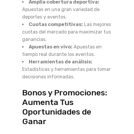
Amplia cobertura deportiva:
Apuestas en una gran variedad de
deportes y eventos.
Cuotas competitivas:
Las mejores
cuotas del mercado para maximizar tus
ganancias.
Apuestas en vivo:
Apuestas en
tiempo real durante los eventos.
Herramientas de análisis:
Estadísticas y herramientas para tomar
decisiones informadas.
Bonos y Promociones:
Aumenta Tus
Oportunidades de
Ganar