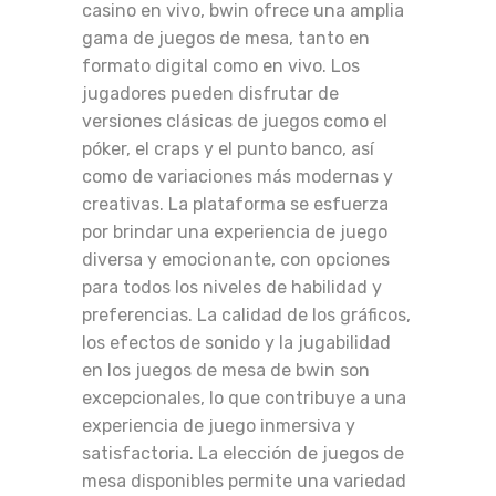
casino en vivo, bwin ofrece una amplia
gama de juegos de mesa, tanto en
formato digital como en vivo. Los
jugadores pueden disfrutar de
versiones clásicas de juegos como el
póker, el craps y el punto banco, así
como de variaciones más modernas y
creativas. La plataforma se esfuerza
por brindar una experiencia de juego
diversa y emocionante, con opciones
para todos los niveles de habilidad y
preferencias. La calidad de los gráficos,
los efectos de sonido y la jugabilidad
en los juegos de mesa de bwin son
excepcionales, lo que contribuye a una
experiencia de juego inmersiva y
satisfactoria. La elección de juegos de
mesa disponibles permite una variedad