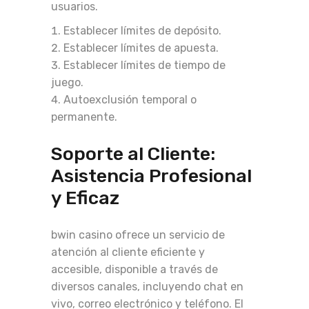
usuarios.
Establecer límites de depósito.
Establecer límites de apuesta.
Establecer límites de tiempo de
juego.
Autoexclusión temporal o
permanente.
Soporte al Cliente:
Asistencia Profesional
y Eficaz
bwin casino ofrece un servicio de
atención al cliente eficiente y
accesible, disponible a través de
diversos canales, incluyendo chat en
vivo, correo electrónico y teléfono. El