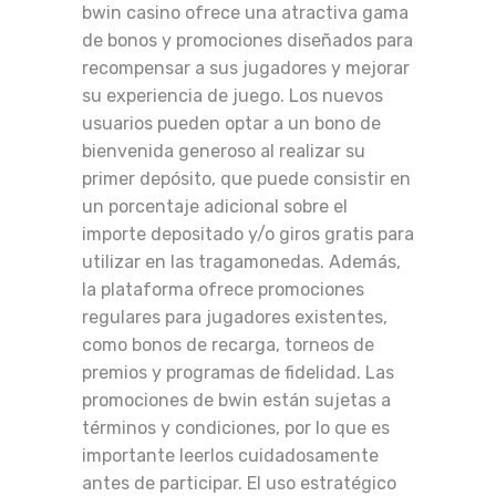
bwin casino ofrece una atractiva gama
de bonos y promociones diseñados para
recompensar a sus jugadores y mejorar
su experiencia de juego. Los nuevos
usuarios pueden optar a un bono de
bienvenida generoso al realizar su
primer depósito, que puede consistir en
un porcentaje adicional sobre el
importe depositado y/o giros gratis para
utilizar en las tragamonedas. Además,
la plataforma ofrece promociones
regulares para jugadores existentes,
como bonos de recarga, torneos de
premios y programas de fidelidad. Las
promociones de bwin están sujetas a
términos y condiciones, por lo que es
importante leerlos cuidadosamente
antes de participar. El uso estratégico