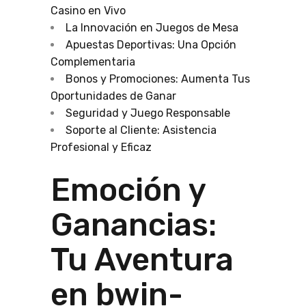
Casino en Vivo
La Innovación en Juegos de Mesa
Apuestas Deportivas: Una Opción
Complementaria
Bonos y Promociones: Aumenta Tus
Oportunidades de Ganar
Seguridad y Juego Responsable
Soporte al Cliente: Asistencia
Profesional y Eficaz
Emoción y
Ganancias:
Tu Aventura
en bwin-