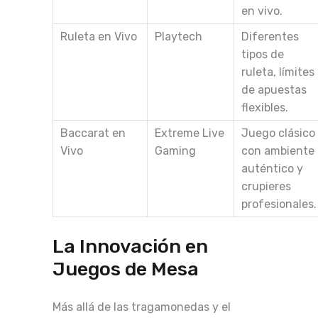
en vivo.
Ruleta en Vivo
Playtech
Diferentes
tipos de
ruleta, límites
de apuestas
flexibles.
Baccarat en
Extreme Live
Juego clásico
Vivo
Gaming
con ambiente
auténtico y
crupieres
profesionales.
La Innovación en
Juegos de Mesa
Más allá de las tragamonedas y el