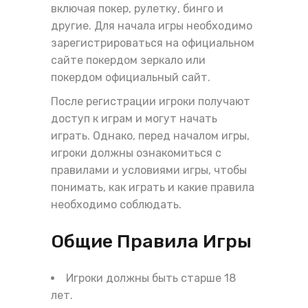
включая покер, рулетку, бинго и
другие. Для начала игры необходимо
зарегистрироваться на официальном
сайте покердом зеркало или
покердом официальный сайт.
После регистрации игроки получают
доступ к играм и могут начать
играть. Однако, перед началом игры,
игроки должны ознакомиться с
правилами и условиями игры, чтобы
понимать, как играть и какие правила
необходимо соблюдать.
Общие Правила Игры
Игроки должны быть старше 18
лет.