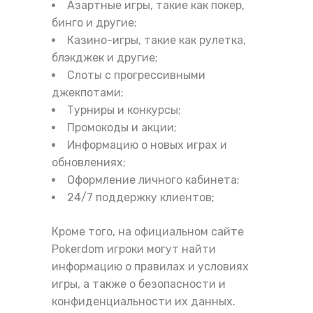
Азартные игры, такие как покер,
бинго и другие;
Казино-игры, такие как рулетка,
блэкджек и другие;
Слоты с прогрессивными
джекпотами;
Турниры и конкурсы;
Промокоды и акции;
Информацию о новых играх и
обновлениях;
Оформление личного кабинета;
24/7 поддержку клиентов;
Кроме того, на официальном сайте
Pokerdom игроки могут найти
информацию о правилах и условиях
игры, а также о безопасности и
конфиденциальности их данных.