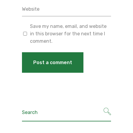
Save my name, email, and website
in this browser for the next time I
comment.
Search
for: