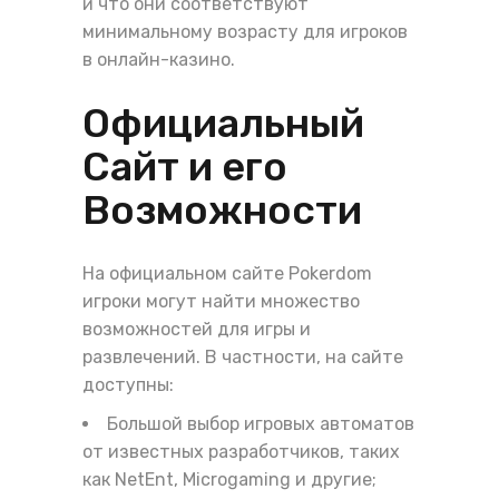
и что они соответствуют
минимальному возрасту для игроков
в онлайн-казино.
Официальный
Сайт и его
Возможности
На официальном сайте Pokerdom
игроки могут найти множество
возможностей для игры и
развлечений. В частности, на сайте
доступны:
Большой выбор игровых автоматов
от известных разработчиков, таких
как NetEnt, Microgaming и другие;