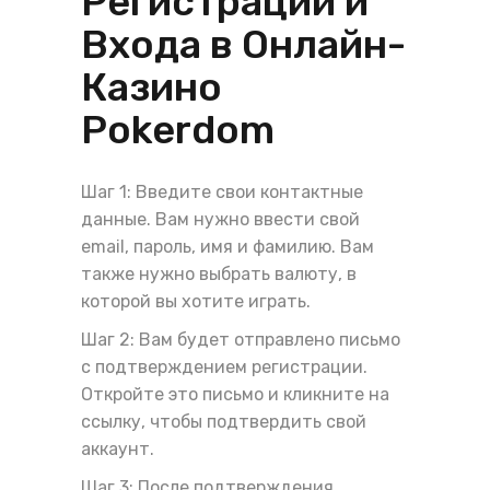
Регистрации и
Входа в Онлайн-
Казино
Pokerdom
Шаг 1: Введите свои контактные
данные. Вам нужно ввести свой
email, пароль, имя и фамилию. Вам
также нужно выбрать валюту, в
которой вы хотите играть.
Шаг 2: Вам будет отправлено письмо
с подтверждением регистрации.
Откройте это письмо и кликните на
ссылку, чтобы подтвердить свой
аккаунт.
Шаг 3: После подтверждения