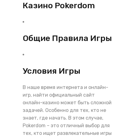
Казино Pokerdom
Общие Правила Игры
Условия Игры
В наше время интернета и онлайн-
игр, найти официальный сайт
онлайн-казино может быть сложной
задачей. Особенно для тех, кто не
знает, где начать. В этом случае,
Pokerdom – это отличный выбор для
тех, кто ищет развлекательные игры