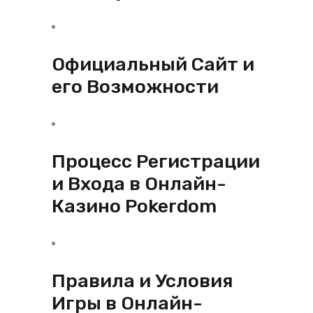
Официальный Сайт и
его Возможности
Процесс Регистрации
и Входа в Онлайн-
Казино Pokerdom
Правила и Условия
Игры в Онлайн-