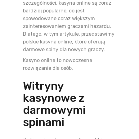
szczególności, kasyna online są coraz
bardziej popularne, co jest
spowodowane coraz większym
zainteresowaniem graczami hazardu.
Dlatego, w tym artykule, przedstawimy
polskie kasyna online, które oferują
darmowe spiny dla nowych graczy.
Kasyno online to nowoczesne
rozwiązanie dla osób,
Witryny
kasynowe z
darmowymi
spinami