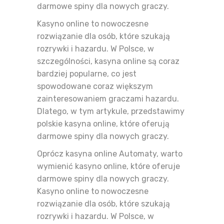
darmowe spiny dla nowych graczy.
Kasyno online to nowoczesne
rozwiązanie dla osób, które szukają
rozrywki i hazardu. W Polsce, w
szczególności, kasyna online są coraz
bardziej popularne, co jest
spowodowane coraz większym
zainteresowaniem graczami hazardu.
Dlatego, w tym artykule, przedstawimy
polskie kasyna online, które oferują
darmowe spiny dla nowych graczy.
Oprócz kasyna online Automaty, warto
wymienić kasyno online, które oferuje
darmowe spiny dla nowych graczy.
Kasyno online to nowoczesne
rozwiązanie dla osób, które szukają
rozrywki i hazardu. W Polsce, w