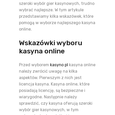
szeroki wybór gier kasynowych, trudno
wybrać najlepsze. W tym artykule
przedstawiamy kilka wskazówek, które
pomogą w wyborze najlepszego kasyna
online.
Wskazówki wyboru
kasyna online
Przed wyborem
kasyno pl
kasyna online
należy zwrócić uwagę na kilka
aspektów. Pierwszym z nich jest
licencja kasyna. Kasyna online, które
posiadają licencję, są bezpieczne i
wiarygodne. Następnie należy
sprawdzić, czy kasyna oferują szeroki
wybór gier kasynowych, w tym