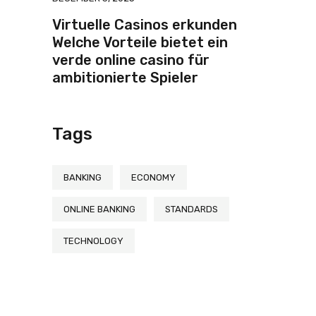
Virtuelle Casinos erkunden
Welche Vorteile bietet ein
verde online casino für
ambitionierte Spieler
Tags
BANKING
ECONOMY
ONLINE BANKING
STANDARDS
TECHNOLOGY