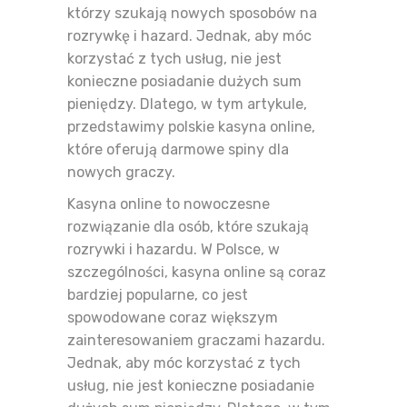
którzy szukają nowych sposobów na
rozrywkę i hazard. Jednak, aby móc
korzystać z tych usług, nie jest
konieczne posiadanie dużych sum
pieniędzy. Dlatego, w tym artykule,
przedstawimy polskie kasyna online,
które oferują darmowe spiny dla
nowych graczy.
Kasyna online to nowoczesne
rozwiązanie dla osób, które szukają
rozrywki i hazardu. W Polsce, w
szczególności, kasyna online są coraz
bardziej popularne, co jest
spowodowane coraz większym
zainteresowaniem graczami hazardu.
Jednak, aby móc korzystać z tych
usług, nie jest konieczne posiadanie