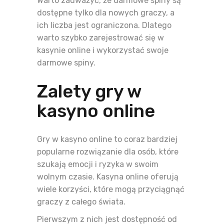
Warto zauważyć, że darmowe spiny są
dostępne tylko dla nowych graczy, a
ich liczba jest ograniczona. Dlatego
warto szybko zarejestrować się w
kasynie online i wykorzystać swoje
darmowe spiny.
Zalety gry w
kasyno online
Gry w kasyno online to coraz bardziej
popularne rozwiązanie dla osób, które
szukają emocji i ryzyka w swoim
wolnym czasie. Kasyna online oferują
wiele korzyści, które mogą przyciągnąć
graczy z całego świata.
Pierwszym z nich jest dostępność od