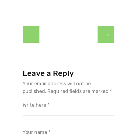
Leave a Reply
Your email address will not be
published.
Required fields are marked
*