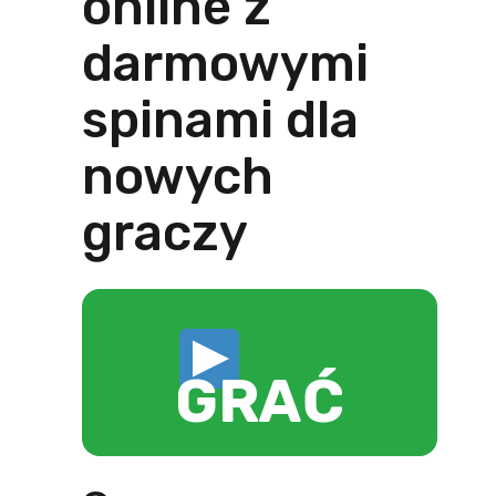
online z
darmowymi
spinami dla
nowych
graczy
GRAĆ