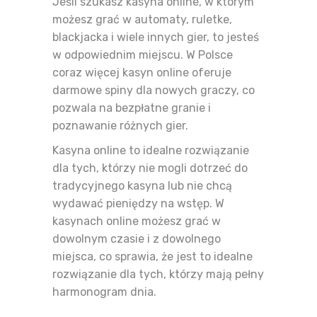
Jeśli szukasz kasyna online, w którym
możesz grać w automaty, ruletke,
blackjacka i wiele innych gier, to jesteś
w odpowiednim miejscu. W Polsce
coraz więcej kasyn online oferuje
darmowe spiny dla nowych graczy, co
pozwala na bezpłatne granie i
poznawanie różnych gier.
Kasyna online to idealne rozwiązanie
dla tych, którzy nie mogli dotrzeć do
tradycyjnego kasyna lub nie chcą
wydawać pieniędzy na wstęp. W
kasynach online możesz grać w
dowolnym czasie i z dowolnego
miejsca, co sprawia, że jest to idealne
rozwiązanie dla tych, którzy mają pełny
harmonogram dnia.