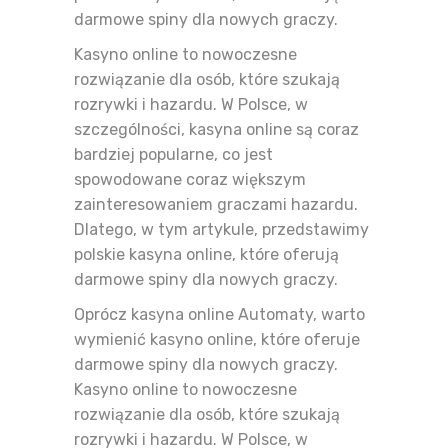
darmowe spiny dla nowych graczy.
Kasyno online to nowoczesne
rozwiązanie dla osób, które szukają
rozrywki i hazardu. W Polsce, w
szczególności, kasyna online są coraz
bardziej popularne, co jest
spowodowane coraz większym
zainteresowaniem graczami hazardu.
Dlatego, w tym artykule, przedstawimy
polskie kasyna online, które oferują
darmowe spiny dla nowych graczy.
Oprócz kasyna online Automaty, warto
wymienić kasyno online, które oferuje
darmowe spiny dla nowych graczy.
Kasyno online to nowoczesne
rozwiązanie dla osób, które szukają
rozrywki i hazardu. W Polsce, w