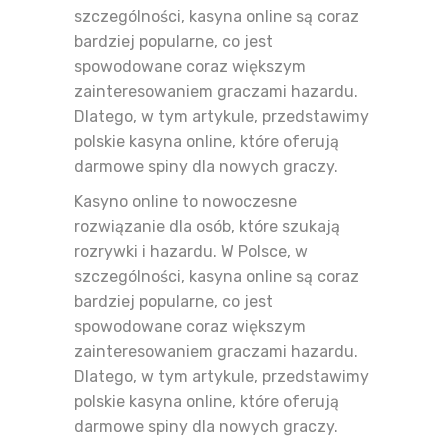
szczególności, kasyna online są coraz
bardziej popularne, co jest
spowodowane coraz większym
zainteresowaniem graczami hazardu.
Dlatego, w tym artykule, przedstawimy
polskie kasyna online, które oferują
darmowe spiny dla nowych graczy.
Kasyno online to nowoczesne
rozwiązanie dla osób, które szukają
rozrywki i hazardu. W Polsce, w
szczególności, kasyna online są coraz
bardziej popularne, co jest
spowodowane coraz większym
zainteresowaniem graczami hazardu.
Dlatego, w tym artykule, przedstawimy
polskie kasyna online, które oferują
darmowe spiny dla nowych graczy.